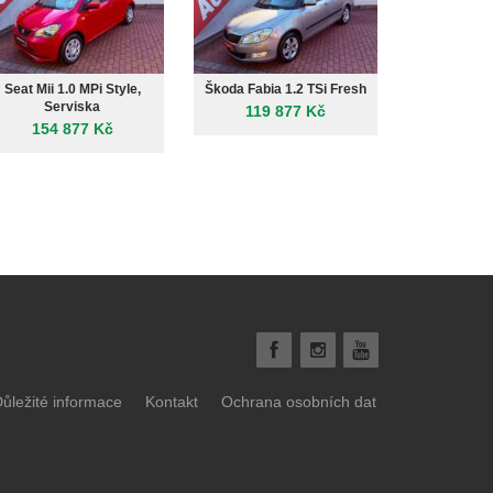
Seat Mii 1.0 MPi Style,
Škoda Fabia 1.2 TSi Fresh
Škoda Octav
Serviska
Style, Servi
119 877 Kč
154 877 Kč
314 
ůležité informace
Kontakt
Ochrana osobních dat