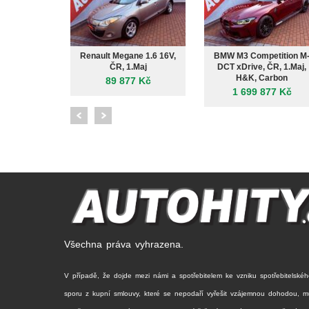
Renault Megane 1.6 16V,
BMW M3 Competition M
ČR, 1.Maj
DCT xDrive, ČR, 1.Maj,
H&K, Carbon
89 877 Kč
1 699 877 Kč
Všechna práva vyhrazena.
V případě, že dojde mezi námi a spotřebitelem ke vzniku spotřebitelskéh
sporu z kupní smlouvy, které se nepodaří vyřešit vzájemnou dohodou, 