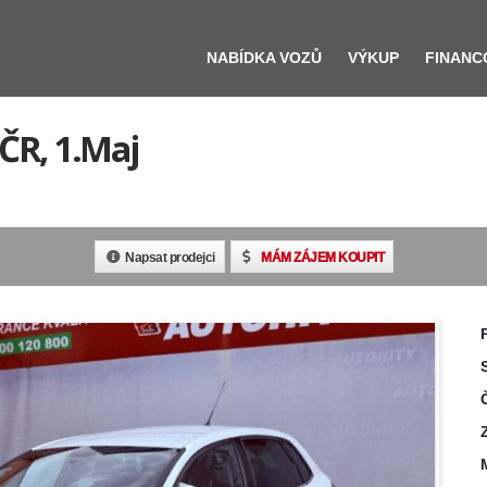
NABÍDKA VOZŮ
VÝKUP
FINANC
 ČR, 1.Maj
Napsat prodejci
MÁM ZÁJEM KOUPIT