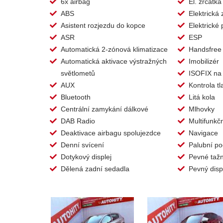
6x airbag
El. zrcátka
ABS
Elektrická
Asistent rozjezdu do kopce
Elektrické
ASR
ESP
Automatická 2-zónová klimatizace
Handsfree
Automatická aktivace výstražných
Imobilizér
světlometů
ISOFIX na
AUX
Kontrola t
Bluetooth
Litá kola
Centrální zamykání dálkové
Mlhovky
DAB Radio
Multifunkčn
Deaktivace airbagu spolujezdce
Navigace
Denní svícení
Palubní po
Dotykový displej
Pevné tažn
Dělená zadní sedadla
Pevný disp