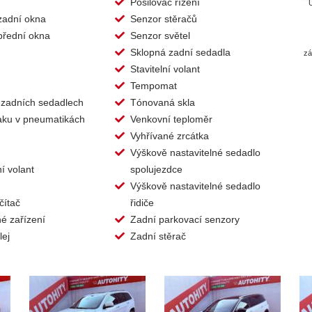
Posilovač řízení
Ú
 zadní okna
Senzor stěračů
 přední okna
Senzor světel
Sklopná zadní sedadla
zá
Stavitelní volant
Tempomat
 zadních sedadlech
Tónovaná skla
laku v pneumatikách
Venkovní teploměr
Vyhřívané zrcátka
Výškově nastavitelné sedadlo
í volant
spolujezdce
Výškově nastavitelné sedadlo
čítač
řidiče
é zařízení
Zadní parkovací senzory
lej
Zadní stěrač