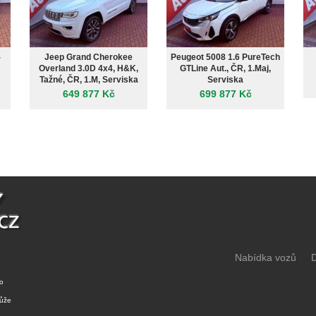
-
Jeep Grand Cherokee
Peugeot 5008 1.6 PureTech
Overland 3.0D 4x4, H&K,
GTLine Aut., ČR, 1.Maj,
Tažné, ČR, 1.M, Serviska
Serviska
649 877 Kč
699 877 Kč
Nabídka vozů
D
o
může