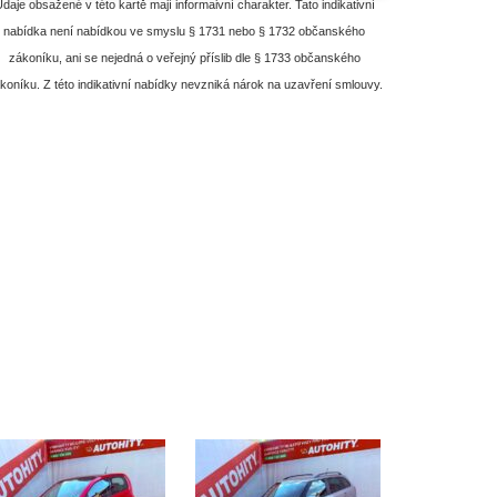
daje obsažené v této kartě mají informaivní charakter. Tato indikativní
nabídka není nabídkou ve smyslu § 1731 nebo § 1732 občanského
zákoníku, ani se nejedná o veřejný příslib dle § 1733 občanského
koníku. Z této indikativní nabídky nevzniká nárok na uzavření smlouvy.