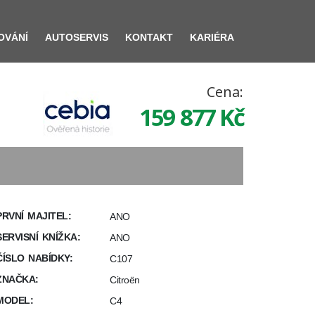
OVÁNÍ
AUTOSERVIS
KONTAKT
KARIÉRA
Cena:
159 877
Kč
PRVNÍ MAJITEL:
ANO
SERVISNÍ KNÍŽKA:
ANO
ČÍSLO NABÍDKY:
C107
ZNAČKA:
Citroën
MODEL:
C4