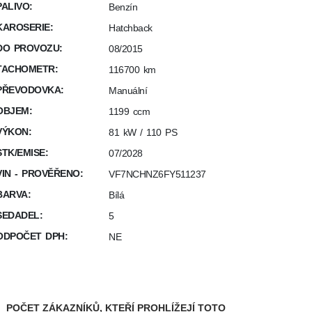
PALIVO:
Benzín
KAROSERIE:
Hatchback
DO PROVOZU:
08/2015
TACHOMETR:
116700 km
PŘEVODOVKA:
Manuální
OBJEM:
1199 ccm
VÝKON:
81 kW / 110 PS
STK/EMISE:
07/2028
VIN - PROVĚŘENO:
VF7NCHNZ6FY511237
BARVA:
Bílá
SEDADEL:
5
ODPOČET DPH:
NE
POČET ZÁKAZNÍKŮ, KTEŘÍ PROHLÍŽEJÍ TOTO