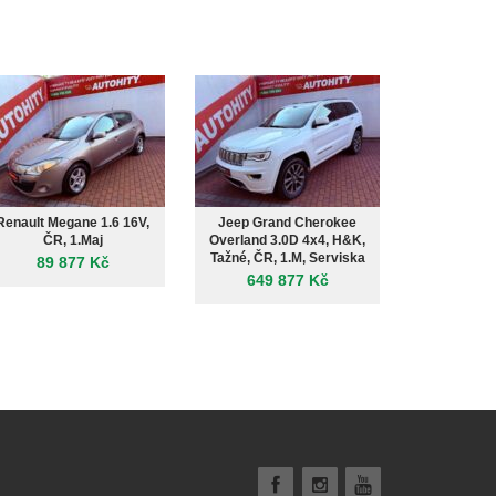
Renault Megane 1.6 16V,
Jeep Grand Cherokee
Peugeot 500
ČR, 1.Maj
Overland 3.0D 4x4, H&K,
GTLine Aut
Tažné, ČR, 1.M, Serviska
Ser
89 877 Kč
649 877 Kč
699 