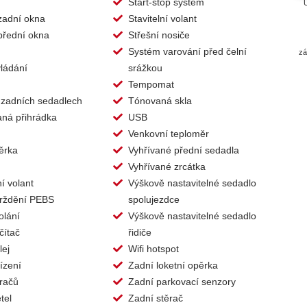
Start-stop systém
Ú
 zadní okna
Stavitelní volant
 přední okna
Střešní nosiče
Systém varování před čelní
zá
ládání
srážkou
Tempomat
 zadních sedadlech
Tónovaná skla
aná přihrádka
USB
Venkovní teploměr
ěrka
Vyhřívané přední sedadla
Vyhřívané zrcátka
í volant
Výškově nastavitelné sedadlo
rždění PEBS
spolujezdce
olání
Výškově nastavitelné sedadlo
čítač
řidiče
lej
Wifi hotspot
ízení
Zadní loketní opěrka
račů
Zadní parkovací senzory
tel
Zadní stěrač