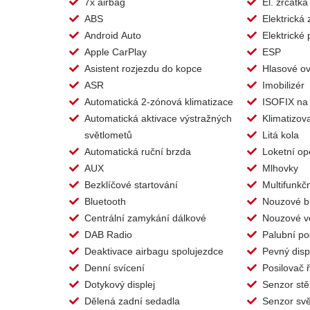
7x airbag
El. zrcátka
ABS
Elektrická
Android Auto
Elektrické
Apple CarPlay
ESP
Asistent rozjezdu do kopce
Hlasové ov
ASR
Imobilizér
Automatická 2-zónová klimatizace
ISOFIX na
Automatická aktivace výstražných
Klimatizov
světlometů
Litá kola
Automatická ruční brzda
Loketní op
AUX
Mlhovky
Bezklíčové startování
Multifunkčn
Bluetooth
Nouzové b
Centrální zamykání dálkové
Nouzové v
DAB Radio
Palubní po
Deaktivace airbagu spolujezdce
Pevný disp
Denní svícení
Posilovač ř
Dotykový displej
Senzor stě
Dělená zadní sedadla
Senzor svě