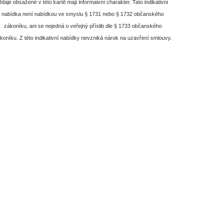
daje obsažené v této kartě mají informaivní charakter. Tato indikativní
nabídka není nabídkou ve smyslu § 1731 nebo § 1732 občanského
zákoníku, ani se nejedná o veřejný příslib dle § 1733 občanského
koníku. Z této indikativní nabídky nevzniká nárok na uzavření smlouvy.