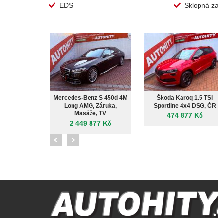
EDS
Sklopná za
Mercedes-Benz S 450d 4M
Škoda Karoq 1.5 TSi
Long AMG, Záruka,
Sportline 4x4 DSG, ČR
Masáže, TV
474 877 Kč
2 449 877 Kč