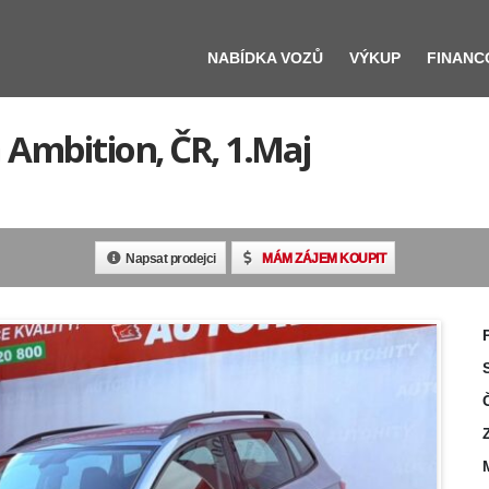
NABÍDKA VOZŮ
VÝKUP
FINANC
 Ambition, ČR, 1.Maj
Napsat prodejci
MÁM ZÁJEM KOUPIT