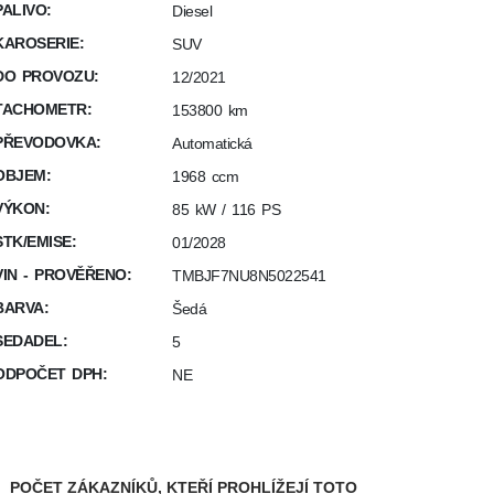
PALIVO:
Diesel
KAROSERIE:
SUV
DO PROVOZU:
12/2021
TACHOMETR:
153800 km
PŘEVODOVKA:
Automatická
OBJEM:
1968 ccm
VÝKON:
85 kW / 116 PS
STK/EMISE:
01/2028
VIN - PROVĚŘENO:
TMBJF7NU8N5022541
BARVA:
Šedá
SEDADEL:
5
ODPOČET DPH:
NE
POČET ZÁKAZNÍKŮ, KTEŘÍ PROHLÍŽEJÍ TOTO