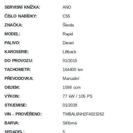
SERVISNÍ KNÍŽKA:
ANO
ČÍSLO NABÍDKY:
C55
ZNAČKA:
Škoda
MODEL:
Rapid
PALIVO:
Diesel
KAROSERIE:
Liftback
DO PROVOZU:
01/2015
TACHOMETR:
164400 km
PŘEVODOVKA:
Manuální
OBJEM:
1598 ccm
VÝKON:
77 kW / 105 PS
STK/EMISE:
01/2028
VIN - PROVĚŘENO:
TMBAL6NH2F4023262
BARVA:
Stříbrná
SEDADEL:
5