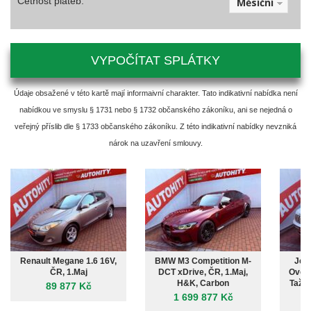
Četnost plateb:
Měsíční
VYPOČÍTAT SPLÁTKY
Údaje obsažené v této kartě mají informaivní charakter. Tato indikativní nabídka není
nabídkou ve smyslu § 1731 nebo § 1732 občanského zákoníku, ani se nejedná o
veřejný příslib dle § 1733 občanského zákoníku. Z této indikativní nabídky nevzniká
nárok na uzavření smlouvy.
Renault Megane 1.6 16V,
BMW M3 Competition M-
Jee
ČR, 1.Maj
DCT xDrive, ČR, 1.Maj,
Overl
H&K, Carbon
Tažné
89 877 Kč
1 699 877 Kč