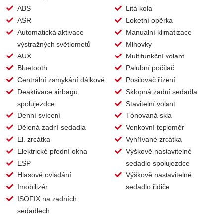
ABS
Litá kola
ASR
Loketní opěrka
Automatická aktivace
Manualní klimatizace
výstražných světlometů
Mlhovky
AUX
Multifunkční volant
Bluetooth
Palubní počítač
Centrální zamykání dálkové
Posilovač řízení
Deaktivace airbagu
Sklopná zadní sedadla
spolujezdce
Stavitelní volant
Denní svícení
Tónovaná skla
Dělená zadní sedadla
Venkovní teploměr
El. zrcátka
Vyhřívané zrcátka
Elektrické přední okna
Výškově nastavitelné
ESP
sedadlo spolujezdce
Hlasové ovládání
Výškově nastavitelné
Imobilizér
sedadlo řidiče
ISOFIX na zadních
sedadlech