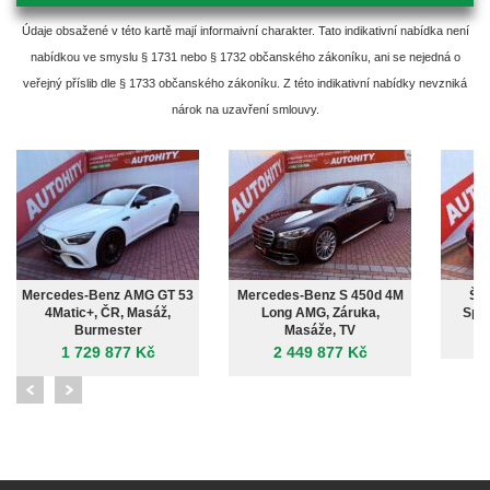
Údaje obsažené v této kartě mají informaivní charakter. Tato indikativní nabídka není
nabídkou ve smyslu § 1731 nebo § 1732 občanského zákoníku, ani se nejedná o
veřejný příslib dle § 1733 občanského zákoníku. Z této indikativní nabídky nevzniká
nárok na uzavření smlouvy.
Mercedes-Benz AMG GT 53
Mercedes-Benz S 450d 4M
Ško
4Matic+, ČR, Masáž,
Long AMG, Záruka,
Spor
Burmester
Masáže, TV
1 729 877 Kč
2 449 877 Kč