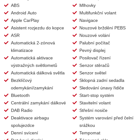
ABS
Mlhovky
Android Auto
Multifunkční volant
Apple CarPlay
Navigace
Asistent rozjezdu do kopce
Nouzové brždění PEBS
ASR
Nouzové volání
Automatická 2-zónová
Palubní počítač
klimatizace
Pevný displej
Automatická aktivace
Posilovač řízení
výstražných světlometů
Senzor stěračů
Automatická dálková světla
Senzor světel
Bezklíčový
Sklopná zadní sedadla
odemykání/zamykání
Sledování únavy řidiče
Bluetooth
Start-stop systém
Centrální zamykání dálkové
Stavitelní volant
DAB Radio
Střešní nosiče
Deaktivace airbagu
Systém varování před čelní
spolujezdce
srážkou
Denní svícení
Tempomat