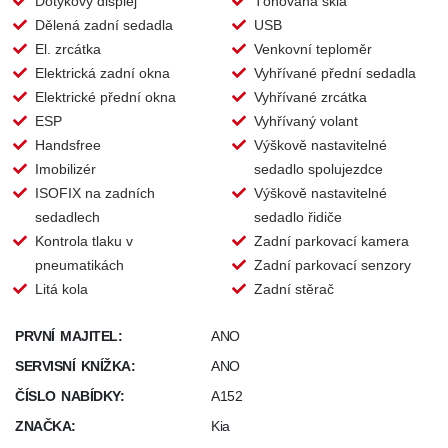
Dotykový displej
Tónovaná skla
Dělená zadní sedadla
USB
El. zrcátka
Venkovní teploměr
Elektrická zadní okna
Vyhřívané přední sedadla
Elektrické přední okna
Vyhřívané zrcátka
ESP
Vyhřívaný volant
Handsfree
Výškově nastavitelné
Imobilizér
sedadlo spolujezdce
ISOFIX na zadních
Výškově nastavitelné
sedadlech
sedadlo řidiče
Kontrola tlaku v
Zadní parkovací kamera
pneumatikách
Zadní parkovací senzory
Litá kola
Zadní stěrač
PRVNÍ MAJITEL:
ANO
SERVISNÍ KNÍŽKA:
ANO
ČÍSLO NABÍDKY:
A152
ZNAČKA:
Kia