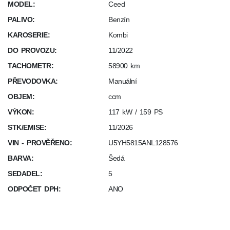
MODEL:
Ceed
PALIVO:
Benzín
KAROSERIE:
Kombi
DO PROVOZU:
11/2022
TACHOMETR:
58900 km
PŘEVODOVKA:
Manuální
OBJEM:
ccm
VÝKON:
117 kW / 159 PS
STK/EMISE:
11/2026
VIN - PROVĚŘENO:
U5YH5815ANL128576
BARVA:
Šedá
SEDADEL:
5
ODPOČET DPH:
ANO